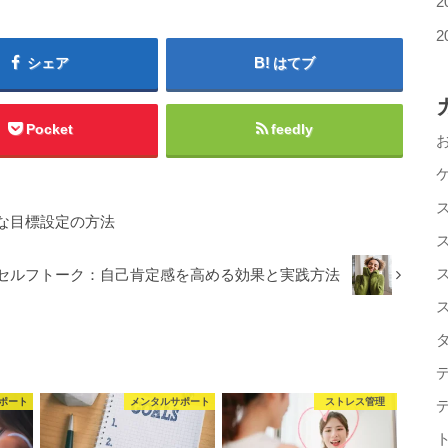
2
2
シェア
はてブ
Pocket
feedly
な目標設定の方法
セルフトーク：自己肯定感を高める効果と実践方法
ポート
メンタルサポート
ストレス管理