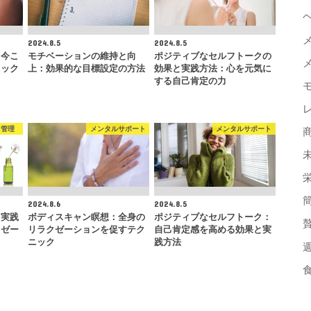
2024.8.5
2024.8.5
：今こ
モチベーションの維持と向
ポジティブなセルフトークの
ニック
上：効果的な目標設定の方法
効果と実践方法：心を元気に
する自己肯定の力
ス管理
メンタルサポート
メンタルサポート
2024.8.6
2024.8.5
と実践
ボディスキャン瞑想：全身の
ポジティブなセルフトーク：
クゼー
リラクゼーションを促すテク
自己肯定感を高める効果と実
ニック
践方法