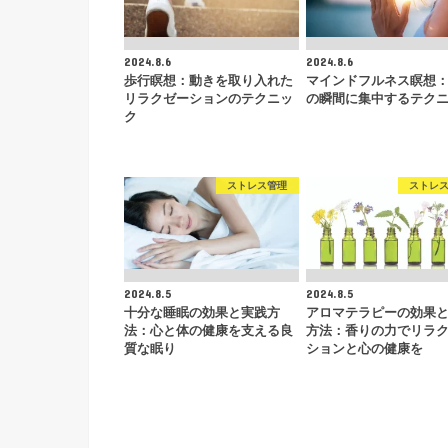
2024.8.6
2024.8.6
歩行瞑想：動きを取り入れた
マインドフルネス瞑想
リラクゼーションのテクニッ
の瞬間に集中するテク
ク
ストレス管理
ストレ
2024.8.5
2024.8.5
十分な睡眠の効果と実践方
アロマテラピーの効果
法：心と体の健康を支える良
方法：香りの力でリラ
質な眠り
ションと心の健康を