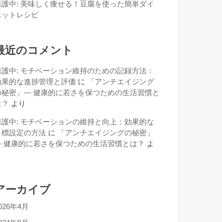
保護中: 美味しく痩せる！豆腐を使った簡単ダイ
エットレシピ
最近のコメント
保護中: モチベーション維持のための記録方法：
効果的な進捗管理と評価
に
「アンチエイジング
の秘密」— 健康的に若さを保つための生活習慣と
は？
より
保護中: モチベーションの維持と向上：効果的な
目標設定の方法
に
「アンチエイジングの秘密」
— 健康的に若さを保つための生活習慣とは？
よ
り
アーカイブ
026年4月