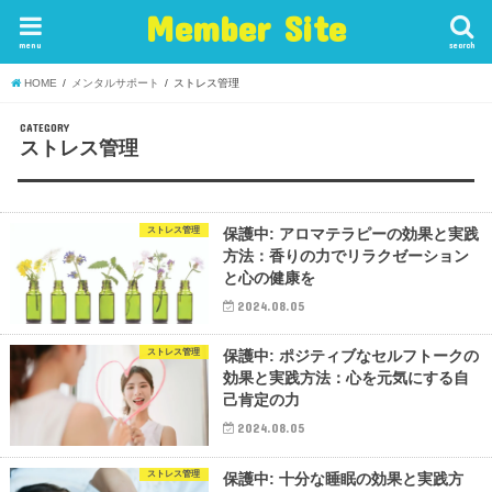
Member Site
menu
search
HOME
メンタルサポート
ストレス管理
CATEGORY
ストレス管理
ストレス管理
保護中: アロマテラピーの効果と実践
方法：香りの力でリラクゼーション
と心の健康を
2024.08.05
ストレス管理
保護中: ポジティブなセルフトークの
効果と実践方法：心を元気にする自
己肯定の力
2024.08.05
ストレス管理
保護中: 十分な睡眠の効果と実践方