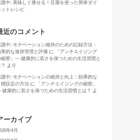
保護中: 美味しく痩せる！豆腐を使った簡単ダイ
エットレシピ
最近のコメント
保護中: モチベーション維持のための記録方法：
効果的な進捗管理と評価
に
「アンチエイジング
の秘密」— 健康的に若さを保つための生活習慣と
は？
より
保護中: モチベーションの維持と向上：効果的な
目標設定の方法
に
「アンチエイジングの秘密」
— 健康的に若さを保つための生活習慣とは？
よ
り
アーカイブ
026年4月