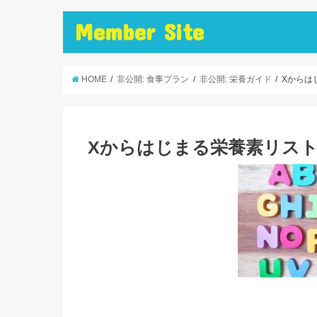
Member Site
HOME
非公開: 食事プラン
非公開: 栄養ガイド
Xからは
Xからはじまる栄養素リス