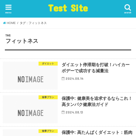
Test Site
menu
search
HOME
タグ : フィットネス
TAG
フィットネス
ダイエット
ダイエット停滞期を打破！ハイカー
ボデーで成功する減量法
2024.08.14
食事プラン
保護中: 健康美を追求するならこれ！
高タンパク健康法ガイド
2024.08.13
食事プラン
保護中: 高たんぱくダイエット：筋肉