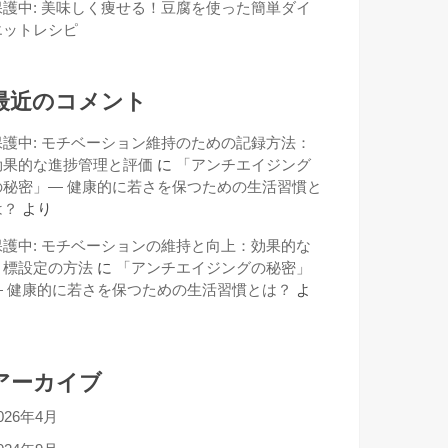
保護中: 美味しく痩せる！豆腐を使った簡単ダイ
エットレシピ
最近のコメント
保護中: モチベーション維持のための記録方法：
効果的な進捗管理と評価
に
「アンチエイジング
の秘密」— 健康的に若さを保つための生活習慣と
は？
より
保護中: モチベーションの維持と向上：効果的な
目標設定の方法
に
「アンチエイジングの秘密」
— 健康的に若さを保つための生活習慣とは？
よ
り
アーカイブ
026年4月