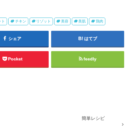
ット
チキン
リゾット
美容
美肌
鶏肉
シェア
はてブ
Pocket
feedly
簡単レシピ