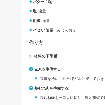
バター
: 10g
塩
: 適量
胡椒
: 適量
パセリ
: 適量（みじん切り）
作り方
1. 材料の下準備
玄米を準備する
:
玄米を洗い、30分ほど水に浸してお
鶏むね肉を準備する
:
鶏むね肉を一口大に切り、塩と胡椒で