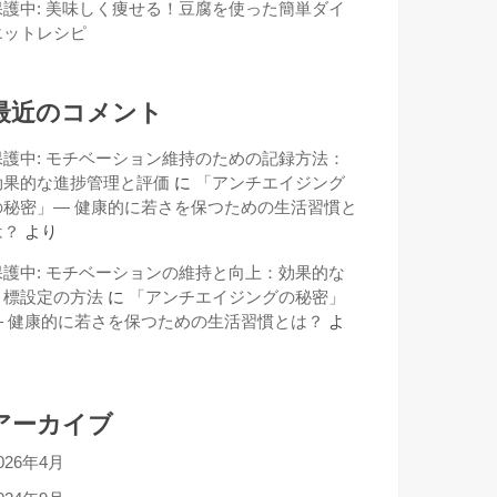
保護中: 美味しく痩せる！豆腐を使った簡単ダイ
エットレシピ
最近のコメント
保護中: モチベーション維持のための記録方法：
効果的な進捗管理と評価
に
「アンチエイジング
の秘密」— 健康的に若さを保つための生活習慣と
は？
より
保護中: モチベーションの維持と向上：効果的な
目標設定の方法
に
「アンチエイジングの秘密」
— 健康的に若さを保つための生活習慣とは？
よ
り
アーカイブ
026年4月